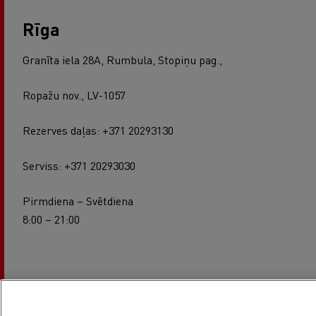
Rīga
Granīta iela 28A, Rumbula, Stopiņu pag.,
Ropažu nov., LV-1057
Rezerves daļas: +371 20293130
Serviss: +371 20293030
Pirmdiena – Svētdiena
8:00 – 21:00
Ventspils