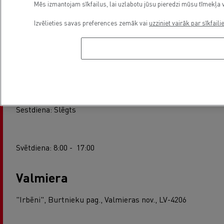
Mēs izmantojam sīkfailus, lai uzlabotu jūsu pieredzi mūsu tīmekļa v
Ventspils, Kurzemes iela 40, LV - 3602
Izvēlieties savas preferences zemāk vai
uzziniet vairāk par sīkfaili
+37120293022
Pirmdiena – Piektdiena: 8:00 – 17:00
Sestdiena: Slēgts
Svētdiena: 8:00 - 17:00
Valmiera
"Irbēni", Burtnieku pag., Valmieras nov., LV-4206