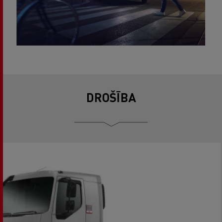
DROŠĪBA