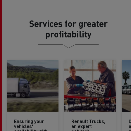
Services for greater
profitability
Ensuring your
Renault Trucks,
D
vehicles'
an expert