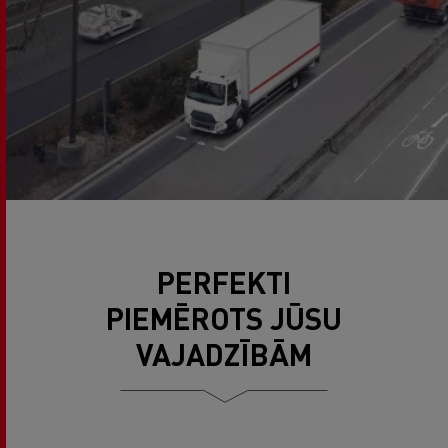
PERFEKTI
PIEMĒROTS JŪSU
VAJADZĪBĀM