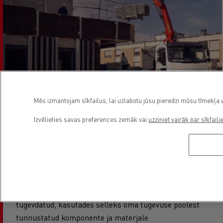
Mēs izmantojam sīkfailus, lai uzlabotu jūsu pieredzi mūsu tīmekļa v
Izvēlieties savas preferences zemāk vai
uzziniet vairāk par sīkfaili
HOIA OMA LUBADUSI
D-seeria sõidukite šassiid on testitud äärmuslikes
koormustingimustes. Usaldusväärsuse ja
maksimaalse vastupidavuse tagamiseks on kabiini
tugevdatud, kasutades selleks oma tugevuse poolest
tunnustatud komponente ja materjale.