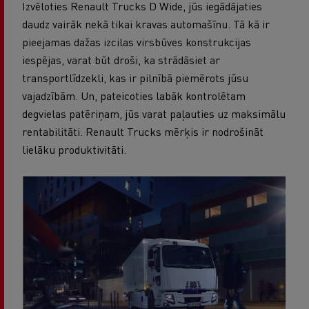
Izvēloties Renault Trucks D Wide, jūs iegādājaties
daudz vairāk nekā tikai kravas automašīnu. Tā kā ir
pieejamas dažas izcilas virsbūves konstrukcijas
iespējas, varat būt droši, ka strādāsiet ar
transportlīdzekli, kas ir pilnībā piemērots jūsu
vajadzībām. Un, pateicoties labāk kontrolētam
degvielas patēriņam, jūs varat paļauties uz maksimālu
rentabilitāti. Renault Trucks mērķis ir nodrošināt
lielāku produktivitāti.