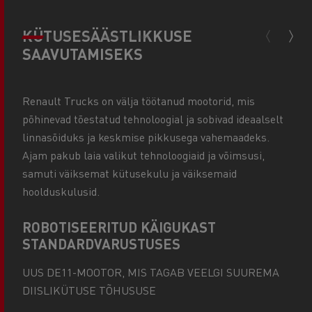
KÜTUSESÄÄSTLIKKUSE
SAAVUTAMISEKS
Renault Trucks on välja töötanud mootorid, mis
põhinevad tõestatud tehnoloogial ja sobivad ideaalselt
linnasõiduks ja keskmise pikkusega vahemaadeks.
Ajam pakub laia valikut tehnoloogiaid ja võimsusi,
samuti väiksemat kütusekulu ja väiksemaid
hoolduskulusid.
ROBOTISEERITUD KÄIGUKAST
STANDARDVARUSTUSES
UUS DE11-MOOTOR, MIS TAGAB VEELGI SUUREMA
DIISLIKÜTUSE TÕHUSUSE