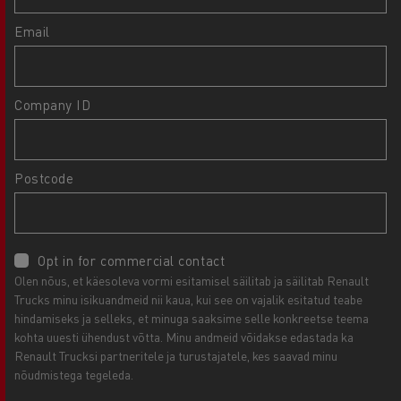
Email
Company ID
Postcode
Opt in for commercial contact
Olen nõus, et käesoleva vormi esitamisel säilitab ja säilitab Renault
Trucks minu isikuandmeid nii kaua, kui see on vajalik esitatud teabe
hindamiseks ja selleks, et minuga saaksime selle konkreetse teema
kohta uuesti ühendust võtta. Minu andmeid võidakse edastada ka
Renault Trucksi partneritele ja turustajatele, kes saavad minu
nõudmistega tegeleda.