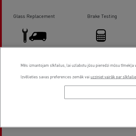
Glass Replacement
Brake Testing
Light Commercial Vehicles
Financing
Mēs izmantojam sīkfailus, lai uzlabotu jūsu pieredzi mūsu tīmekļa v
Service and Repair
Izvēlieties savas preferences zemāk vai
uzziniet vairāk par sīkfaili
Light Commercial Vehicles
CNG Vehicles
Distribution