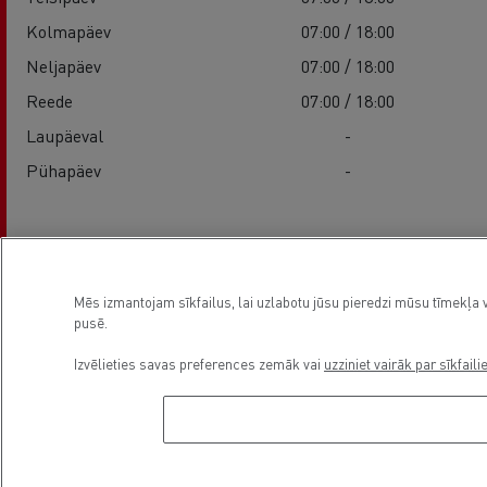
Kolmapäev
07:00 / 18:00
Neljapäev
07:00 / 18:00
Reede
07:00 / 18:00
Laupäeval
-
Pühapäev
-
Teenused
Mēs izmantojam sīkfailus, lai uzlabotu jūsu pieredzi mūsu tīmekļa v
pusē.
Izvēlieties savas preferences zemāk vai
uzziniet vairāk par sīkfaili