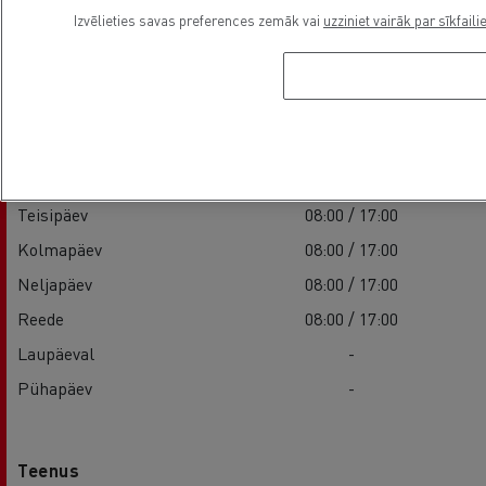
Asutamisaeg
Izvēlieties savas preferences zemāk vai
uzziniet vairāk par sīkfaili
Müük
Esmaspäev
08:00 / 17:00
Teisipäev
08:00 / 17:00
Kolmapäev
08:00 / 17:00
Neljapäev
08:00 / 17:00
Reede
08:00 / 17:00
Laupäeval
-
Pühapäev
-
Teenus