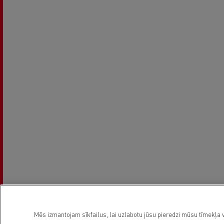
Mēs izmantojam sīkfailus, lai uzlabotu jūsu pieredzi mūsu tīmekļa v