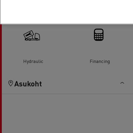
Glass Replacement
Air conditionning
Hydraulic
Financing
Asukoht