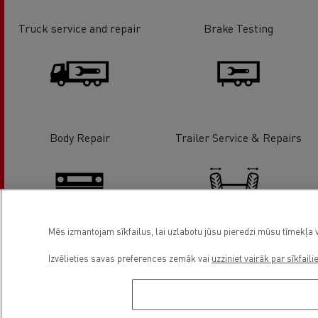
Truck service and repair
Brake Testing
Body Repair
Trailer Service & Repairs
Mēs izmantojam sīkfailus, lai uzlabotu jūsu pieredzi mūsu tīmekļa v
Tachographs
Wheel / Axle alignment
Izvēlieties savas preferences zemāk vai
uzziniet vairāk par sīkfaili