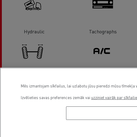
Hydraulic
Tachographs
Wheel / Axle alignment
Air conditionning
Mēs izmantojam sīkfailus, lai uzlabotu jūsu pieredzi mūsu tīmekļa v
Izvēlieties savas preferences zemāk vai
uzziniet vairāk par sīkfaili
Financing