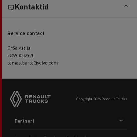
Kontaktid
Service contact
Erős Attila
+3693502970
tamas.barta@volvo.com
copyright 2026 Renault Trucks
Footer
Partneri
menu