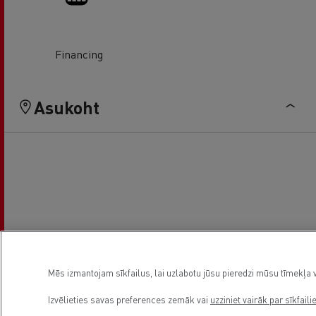
Financing
Asukoht
Mēs izmantojam sīkfailus, lai uzlabotu jūsu pieredzi mūsu tīmekļa v
Izvēlieties savas preferences zemāk vai
uzziniet vairāk par sīkfaili