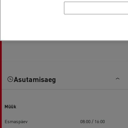
Asutamisaeg
Müük
Esmaspäev
08:00 / 16:00