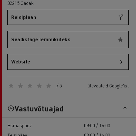
32215 Cacak
Reisiplaan
Seadistage lemmikuteks
Website
/ 5
ülevaateid Google'ist
Vastuvõtuajad
Esmaspäev
08:00 / 16:00
Teisipäev
08:00 / 16:00