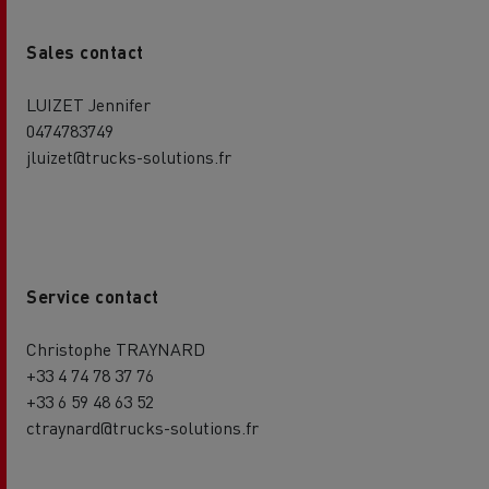
Sales contact
LUIZET Jennifer
0474783749
jluizet@trucks-solutions.fr
Service contact
Christophe TRAYNARD
+33 4 74 78 37 76
+33 6 59 48 63 52
ctraynard@trucks-solutions.fr