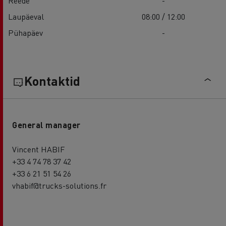
Reede
-
Laupäeval
08:00 / 12:00
Pühapäev
-
Kontaktid
General manager
Vincent HABIF
+33 4 74 78 37 42
+33 6 21 51 54 26
vhabif@trucks-solutions.fr