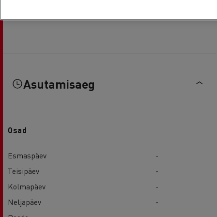
Asutamisaeg
Osad
Esmaspäev
-
Teisipäev
-
Kolmapäev
-
Neljapäev
-