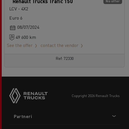
Renault Trucks Trafic 150
No offer
LCV - 4X2
Euro 6
08/07/2024
49 600 km
See the offer
contact the vendor
Ref: 72330
copyright 2026 Renault Trucks
Footer
Partneri
menu