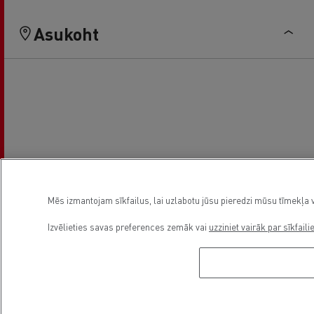
Asukoht
Mēs izmantojam sīkfailus, lai uzlabotu jūsu pieredzi mūsu tīmekļa v
Izvēlieties savas preferences zemāk vai
uzziniet vairāk par sīkfaili