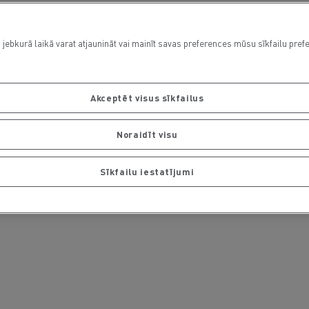
 jebkurā laikā varat atjaunināt vai mainīt savas preferences mūsu sīkfailu pref
Akceptēt visus sīkfailus
Noraidīt visu
Sīkfailu iestatījumi