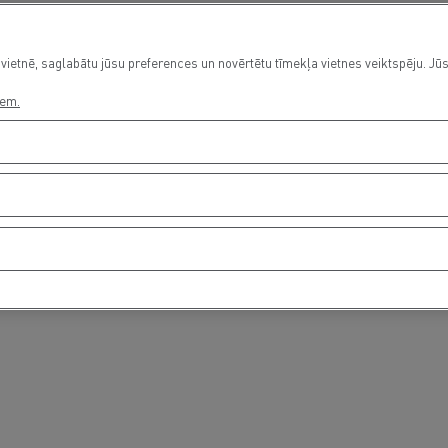
vietnē, saglabātu jūsu preferences un novērtētu tīmekļa vietnes veiktspēju. Jūs
iem.