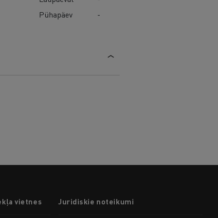
Pühapäev
-
ekļa vietnes
Juridiskie noteikumi