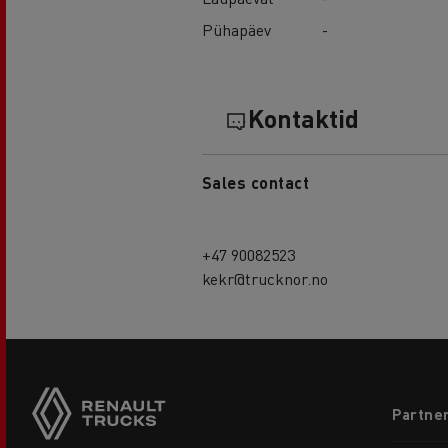
Pühapäev
-
Kontaktid
Sales contact
+47 90082523
kekr@trucknor.no
Footer
Partner
menu