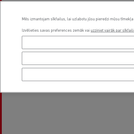
Asukoht
Mēs izmantojam sīkfailus, lai uzlabotu jūsu pieredzi mūsu tīmekļa 
Izvēlieties savas preferences zemāk vai
uzziniet vairāk par sīkfail