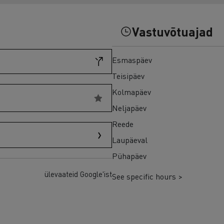
Vastuvõtuajad
Esmaspäev
Teisipäev
Kolmapäev
Neljapäev
Reede
Laupäeval
Pühapäev
ülevaateid Google'ist
See specific hours >