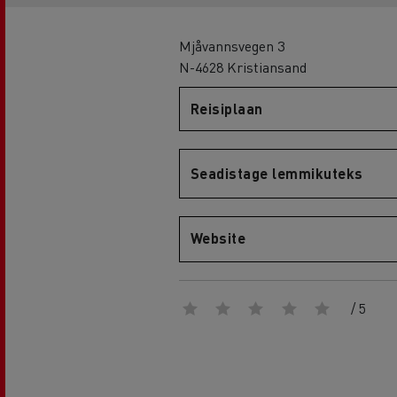
Mjåvannsvegen 3
N-4628 Kristiansand
Renault Trucks D
Reisiplaan
D WIDE
Seadistage lemmikuteks
Website
/ 5