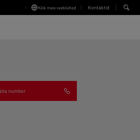
Kontaktid
Kõik meie veebilehed
Finansējums un apdrošināšana
äita number
Apkope
Garantija, Remonts & Rezerves daļas