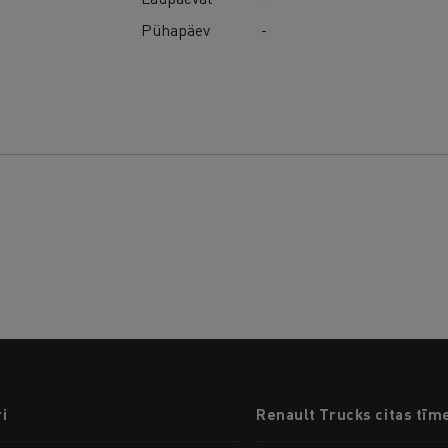
Pühapäev
-
i
Renault Trucks citas tīm