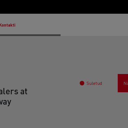
Kontakti
Master & Master Red Edition
Suletud
N
lers at
way
T Robust
Lietoti transportlīdzekļi