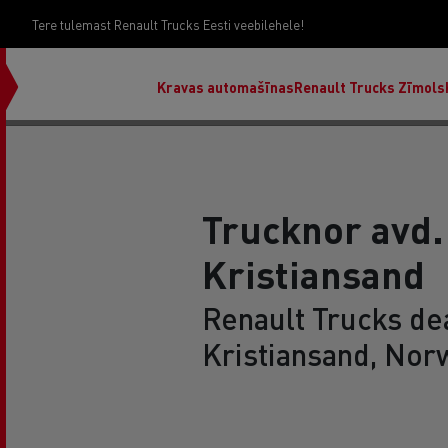
Tere tulemast Renault Trucks Eesti veebilehele!
Kravas automašīnas
Renault Trucks Zīmols
Trucknor avd.
Kristiansand
Renault Trucks dea
Kristiansand, Nor