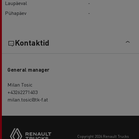
Laupäeval
-
Pühapäev
-
Kontaktid
General manager
Milan Tosic
+43262271403
milan.tosic@tk-f.at
copyright 2026 Renault Trucks