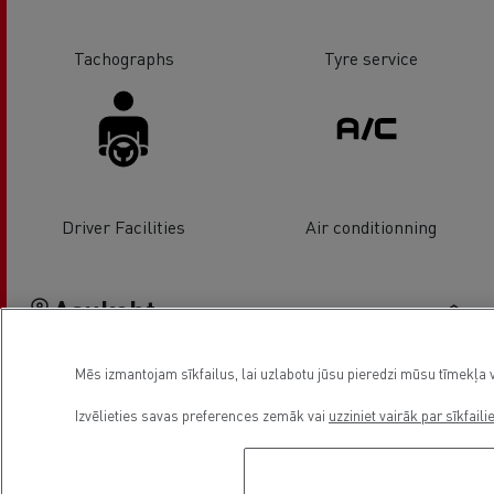
Tachographs
Tyre service
Driver Facilities
Air conditionning
Asukoht
Mēs izmantojam sīkfailus, lai uzlabotu jūsu pieredzi mūsu tīmekļa v
Izvēlieties savas preferences zemāk vai
uzziniet vairāk par sīkfaili