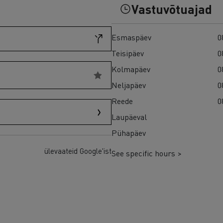
Vastuvõtuajad
Esmaspäev
0
Teisipäev
0
Kolmapäev
0
Neljapäev
0
Reede
0
Laupäeval
Pühapäev
ülevaateid Google'ist
See specific hours >