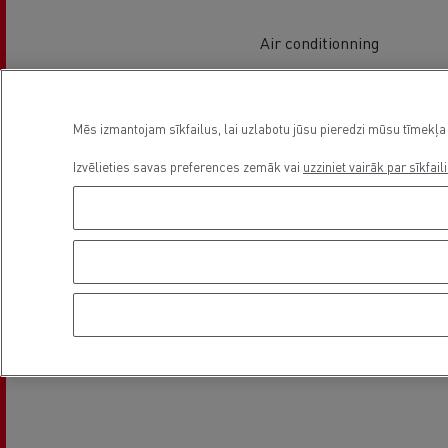
Air conditionning
Mēs izmantojam sīkfailus, lai uzlabotu jūsu pieredzi mūsu tīmekļa 
Asukoht
Izvēlieties savas preferences zemāk vai
uzziniet vairāk par sīkfail