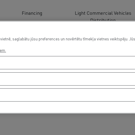
Financing
Light Commercial Vehicles
Distribution
vietnē, saglabātu jūsu preferences un novērtētu tīmekļa vietnes veiktspēju. Jūs
iem.