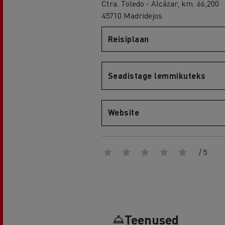
Ctra. Toledo - Alcázar, km. 66,200
45710 Madridejos
Reisiplaan
Renault Trucks D
D WIDE
Seadistage lemmikuteks
Website
/ 5
Teenused