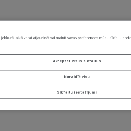
 jebkurā laikā varat atjaunināt vai mainīt savas preferences mūsu sīkfailu pref
Akceptēt visus sīkfailus
Noraidīt visu
Sīkfailu iestatījumi