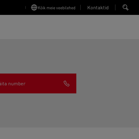
Kontaktid
Kõik meie veebilehed
äita number
Finansējums un apdrošināšana
Apkope
Garantija, Remonts & Rezerves daļas