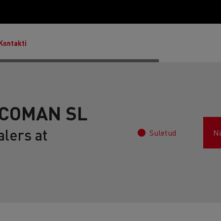
Kontakti
COMAN SL
lers at
Suletud
N
Master & Master Red Edition
T Robust
Lietoti transportlīdzekļi