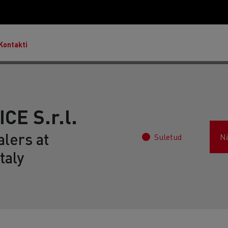
Kontakti
E S.r.l.
lers at
Suletud
N
Master & Master Red Edition
taly
T Robust
Lietoti transportlīdzekļi