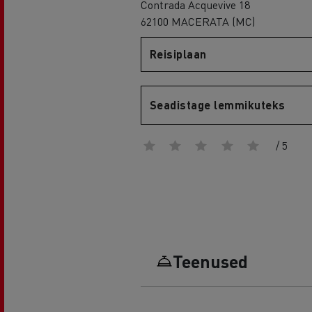
Contrada Acquevive 18
62100 MACERATA (MC)
Reisiplaan
Renault Trucks D
D WIDE
Seadistage lemmikuteks
/ 5
Teenused