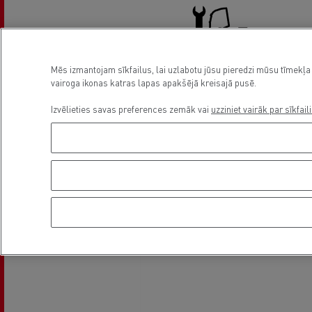
Mēs izmantojam sīkfailus, lai uzlabotu jūsu pieredzi mūsu tīmekļa 
vairoga ikonas katras lapas apakšējā kreisajā pusē.
Truck service and repair
Izvēlieties savas preferences zemāk vai
uzziniet vairāk par sīkfail
Asukoht