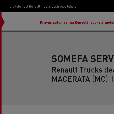
Tere tulemast Renault Trucks Eesti veebilehele!
Kravas automašīnas
Renault Trucks Zīmols
SOMEFA SERVIC
Renault Trucks dea
MACERATA (MC), I