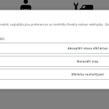
vietnē, saglabātu jūsu preferences un novērtētu tīmekļa vietnes veiktspēju. Jūs
Driver Facilities
Light Commercial Vehicles
Service and Repair
iem.
Akceptēt visus sīkfailus
Noraidīt visu
Sīkfailu iestatījumi