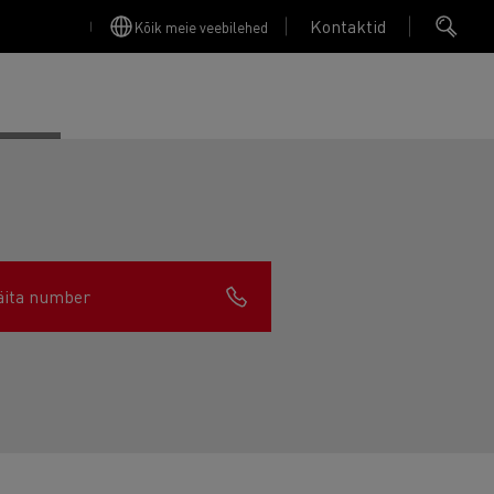
Kontaktid
Kõik meie veebilehed
äita number
Finansējums un apdrošināšana
Apkope
Garantija, Remonts & Rezerves daļas