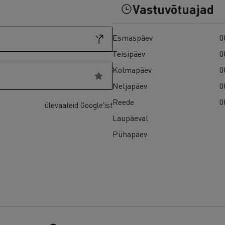
Vastuvõtuajad
Esmaspäev
0
Teisipäev
0
Kolmapäev
0
Neljapäev
0
Reede
0
ülevaateid Google'ist
Laupäeval
Pühapäev