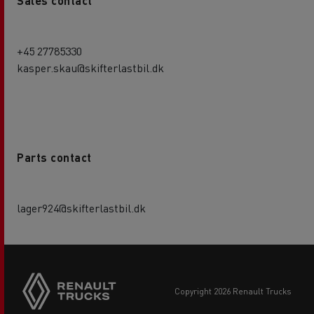
Sales contact
+45 27785330
kasper.skau@skifterlastbil.dk
Parts contact
lager924@skifterlastbil.dk
copyright 2026 Renault Trucks