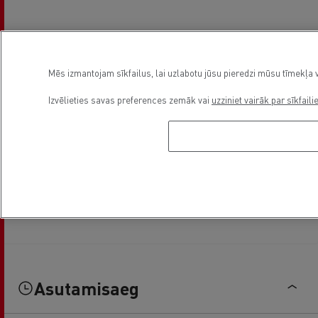
Mēs izmantojam sīkfailus, lai uzlabotu jūsu pieredzi mūsu tīmekļa v
Izvēlieties savas preferences zemāk vai
uzziniet vairāk par sīkfaili
Asutamisaeg