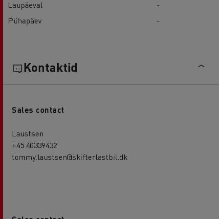
Laupäeval
-
Pühapäev
-
Kontaktid
Sales contact
Laustsen
+45 40339432
tommy.laustsen@skifterlastbil.dk