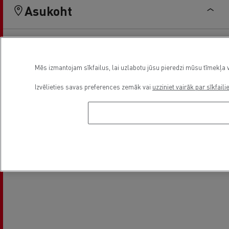
Asukoht
Mēs izmantojam sīkfailus, lai uzlabotu jūsu pieredzi mūsu tīmekļa v
Izvēlieties savas preferences zemāk vai
uzziniet vairāk par sīkfaili