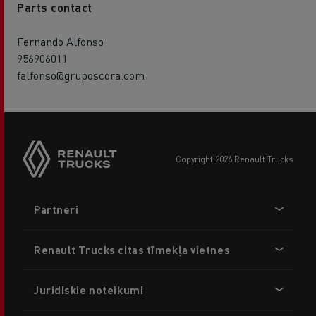
Parts contact
Fernando Alfonso
956906011
falfonso@gruposcora.com
copyright 2026 Renault Trucks
Footer
Partneri
menu
Renault Trucks citas tīmekļa vietnes
Juridiskie noteikumi