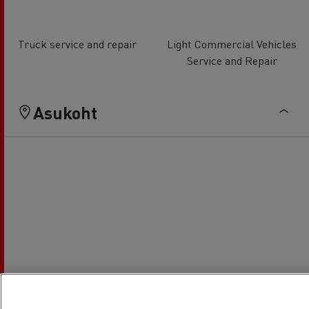
Truck service and repair
Light Commercial Vehicles
Service and Repair
Asukoht