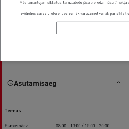
Mēs izmantojam sīkfailus, lai uzlabotu jūsu pieredzi mūsu tīmekļa v
Izvēlieties savas preferences zemāk vai
uzziniet vairāk par sīkfaili
Asutamisaeg
Teenus
Esmaspäev
08:00 - 13:00 / 15:00 - 20:00