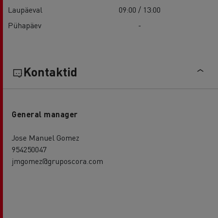
Laupäeval
09:00 / 13:00
Pühapäev
-
Kontaktid
General manager
Jose Manuel Gomez
954250047
jmgomez@gruposcora.com