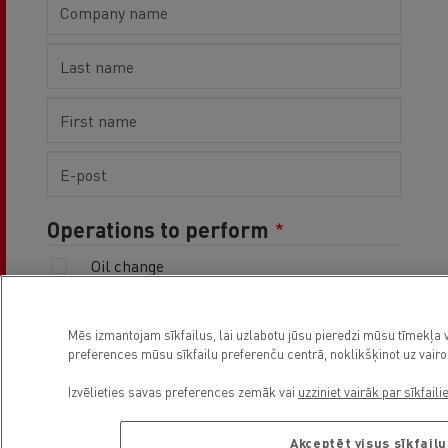
Operations to perform
Oil change
Brakes
PMI and/or MOT
Mēs izmantojam sīkfailus, lai uzlabotu jūsu pieredzi mūsu tīmekļa v
Breakdown / Warning light on
preferences mūsu sīkfailu preferenču centrā, noklikšķinot uz vair
Muud
Izvēlieties savas preferences zemāk vai
uzziniet vairāk par sīkfaili
Vehicle deposit date
Akceptēt visus sīkfailu