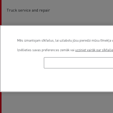
Truck service and repair
Asukoht
Mēs izmantojam sīkfailus, lai uzlabotu jūsu pieredzi mūsu tīmekļa v
Izvēlieties savas preferences zemāk vai
uzziniet vairāk par sīkfaili