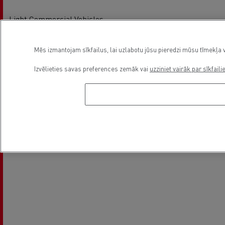
Light Commercial Vehicles
Service and Repair
Mēs izmantojam sīkfailus, lai uzlabotu jūsu pieredzi mūsu tīmekļa v
Asukoht
Izvēlieties savas preferences zemāk vai
uzziniet vairāk par sīkfaili