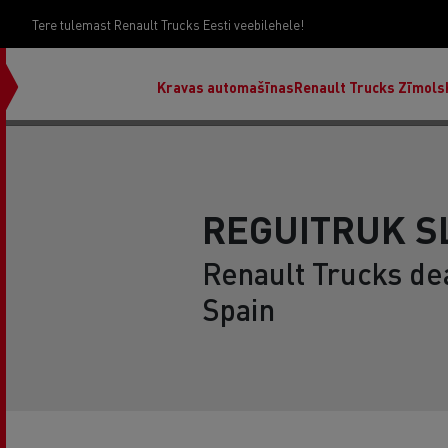
Tere tulemast Renault Trucks Eesti veebilehele!
Kravas automašīnas
Renault Trucks Zīmols
REGUITRUK S
Renault Trucks dea
Spain