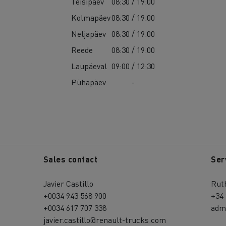
Teisipäev
08:30 / 19:00
Kolmapäev
08:30 / 19:00
Neljapäev
08:30 / 19:00
Reede
08:30 / 19:00
Laupäeval
09:00 / 12:30
Pühapäev
-
Sales contact
Ser
Javier Castillo
Rut
+0034 943 568 900
+34 
+0034 617 707 338
adm
javier.castillo@renault-trucks.com