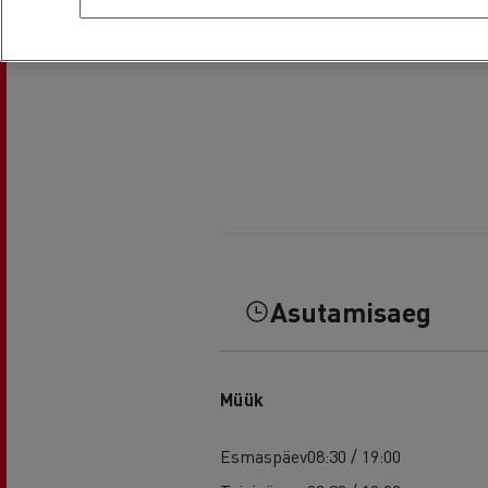
Asutamisaeg
Müük
Esmaspäev
08:30 / 19:00