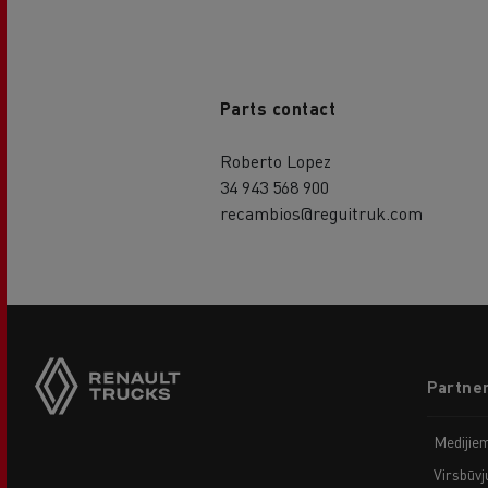
Parts contact
Roberto Lopez
34 943 568 900
recambios@reguitruk.com
Footer
Partner
menu
Medijie
Virsbūvj