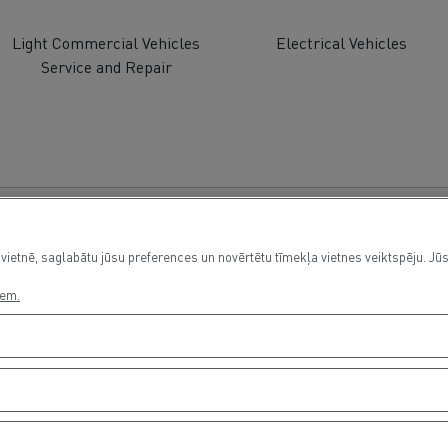
Light Commercial Vehicles
Electrical Vehicles
Service and Repair
vietnē, saglabātu jūsu preferences un novērtētu tīmekļa vietnes veiktspēju. Jūs
iem.