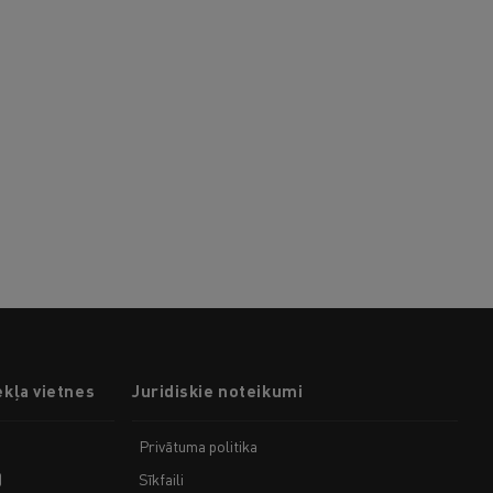
ekļa vietnes
Juridiskie noteikumi
Privātuma politika
)
Sīkfaili