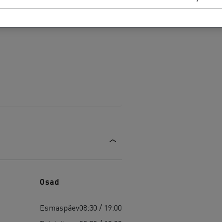
Osad
Esmaspäev
08:30 / 19:00