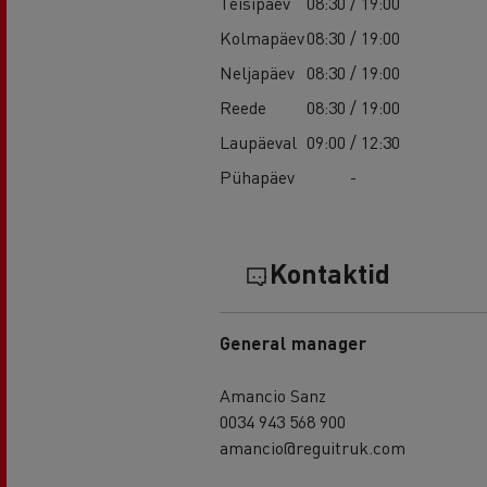
Teisipäev
08:30 / 19:00
Kolmapäev
08:30 / 19:00
Neljapäev
08:30 / 19:00
Reede
08:30 / 19:00
Laupäeval
09:00 / 12:30
Pühapäev
-
Kontaktid
General manager
Amancio Sanz
0034 943 568 900
amancio@reguitruk.com