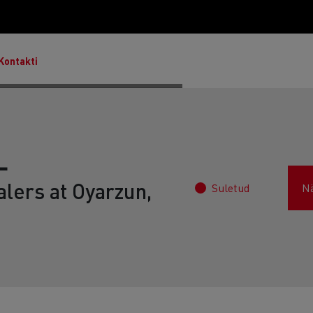
Kontakti
L
lers at Oyarzun,
Suletud
N
Master & Master Red Edition
T Robust
Lietoti transportlīdzekļi