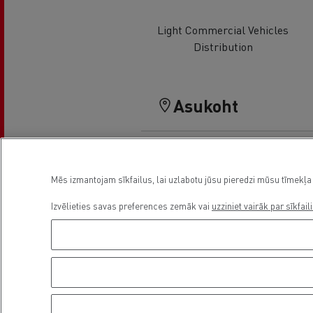
Light Commercial Vehicles
Distribution
Asukoht
Mēs izmantojam sīkfailus, lai uzlabotu jūsu pieredzi mūsu tīmekļa 
Izvēlieties savas preferences zemāk vai
uzziniet vairāk par sīkfail