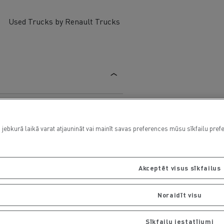
Used Trucks by Renault Trucks
 jebkurā laikā varat atjaunināt vai mainīt savas preferences mūsu sīkfailu pref
Akceptēt visus sīkfailus
Noraidīt visu
Sīkfailu iestatījumi