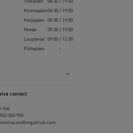
Teisipäev
08:30 / 19:00
Kolmapäev
08:30 / 19:00
Neljapäev
08:30 / 19:00
Reede
08:30 / 19:00
Laupäeval
09:00 / 12:30
Pühapäev
-
vice contact
h Aja
943 568 900
inistracion@reguitruk.com