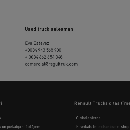
Used truck salesman
Eva Estevez
+0034 943 568 900
+ 0034 662 654 348
comercial@reguitruk.com
i
Renault Trucks citas tīm
m
Globālā vietne
u un piekabju ražotājiem
E-veikals (merchandise e-shop