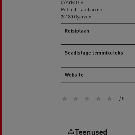
C/Arkotz 4
Pol.Ind. Lambarren
20180 Oyarzun
Reisiplaan
Renault Trucks D
D WIDE
Seadistage lemmikuteks
Website
/ 5
Teenused