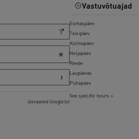
Vastuvõtuajad
Esmaspäev
Teisipäev
Kolmapäev
Neljapäev
Reede
Laupäeval
Pühapäev
See specific hours >
ülevaateid Google'ist