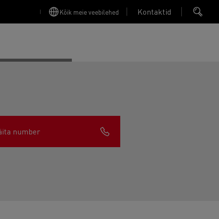
Kontaktid
Kõik meie veebilehed
äita number
Finansējums un apdrošināšana
Apkope
Garantija, Remonts & Rezerves daļas