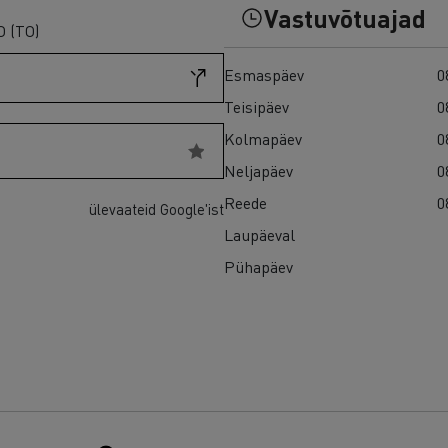
Vastuvõtuajad
 (TO)
Esmaspäev
0
Teisipäev
0
Kolmapäev
0
Neljapäev
0
Reede
0
ülevaateid Google'ist
Laupäeval
Pühapäev