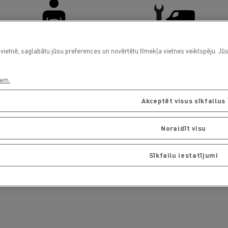
vietnē, saglabātu jūsu preferences un novērtētu tīmekļa vietnes veiktspēju. Jūs
Driver Facilities
Light Commercial Vehicles
Service and Repair
iem.
Akceptēt visus sīkfailus
Noraidīt visu
Sīkfailu iestatījumi