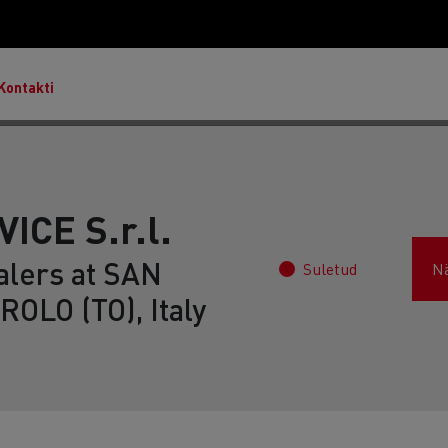
Kontakti
ICE S.r.l.
alers at SAN
Suletud
N
Master & Master Red Edition
OLO (TO), Italy
T Robust
Lietoti transportlīdzekļi