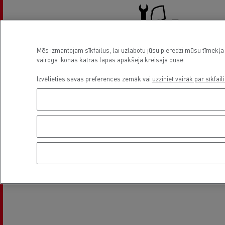
Mēs izmantojam sīkfailus, lai uzlabotu jūsu pieredzi mūsu tīmekļa 
vairoga ikonas katras lapas apakšējā kreisajā pusē.
Truck service and repair
Izvēlieties savas preferences zemāk vai
uzziniet vairāk par sīkfail
Asukoht