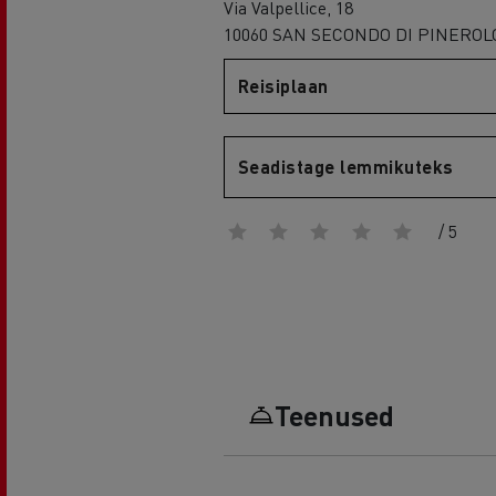
Via Valpellice, 18
10060 SAN SECONDO DI PINEROLO
Reisiplaan
Renault Trucks D
D WIDE
Seadistage lemmikuteks
/ 5
Teenused