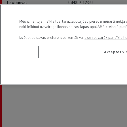
Laupäeval
08:00 / 12:30
Pühapäev
-
Mēs izmantojam sīkfailus, lai uzlabotu jūsu pieredzi mūsu tīmekļa v
noklikšķinot uz vairoga ikonas katras lapas apakšējā kreisajā pusē
Asukoht
Izvēlieties savas preferences zemāk vai
uzziniet vairāk par sīkfaili
Akceptēt vi