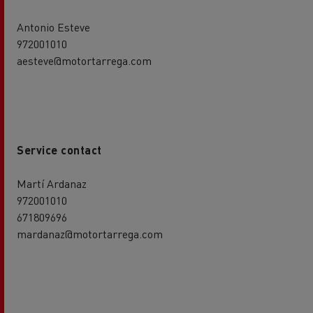
Antonio Esteve
972001010
aesteve@motortarrega.com
Service contact
Martí Ardanaz
972001010
671809696
mardanaz@motortarrega.com