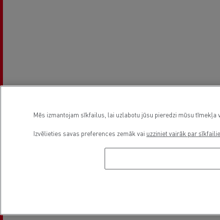
Mēs izmantojam sīkfailus, lai uzlabotu jūsu pieredzi mūsu tīmekļa v
Izvēlieties savas preferences zemāk vai
uzziniet vairāk par sīkfaili