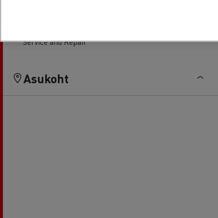
Light Commercial Vehicles
Financing
Service and Repair
Asukoht