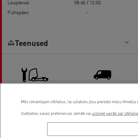
Laupäeval
08:40 / 12:00
Pühapäev
-
Teenused
Mēs izmantojam sīkfailus, lai uzlabotu jūsu pieredzi mūsu tīmekļa v
Truck service and repair
Light Commercial Vehicles
Distribution
Izvēlieties savas preferences zemāk vai
uzziniet vairāk par sīkfaili