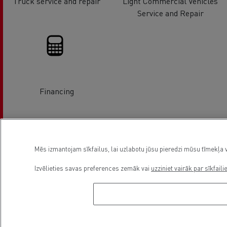
Truck service and repair
Light Commercial Vehicles
Service and Repair
Financing
Asukoht
Mēs izmantojam sīkfailus, lai uzlabotu jūsu pieredzi mūsu tīmekļa v
Izvēlieties savas preferences zemāk vai
uzziniet vairāk par sīkfaili