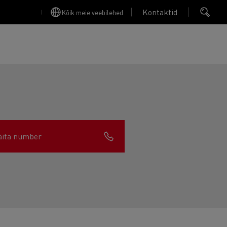
Kontaktid
Kõik meie veebilehed
äita number
Finansējums un apdrošināšana
Apkope
Garantija, Remonts & Rezerves daļas