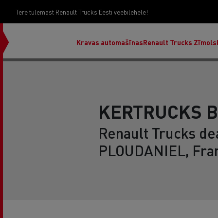
Tere tulemast Renault Trucks Eesti veebilehele!
Kravas automašīnas
Renault Trucks Zīmols
KERTRUCKS 
Renault Trucks dea
PLOUDANIEL, Fra