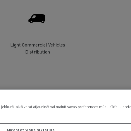
Light Commercial Vehicles
Distribution
 jebkurā laikā varat atjaunināt vai mainīt savas preferences mūsu sīkfailu pref
Akceptēt visus sīkfailus