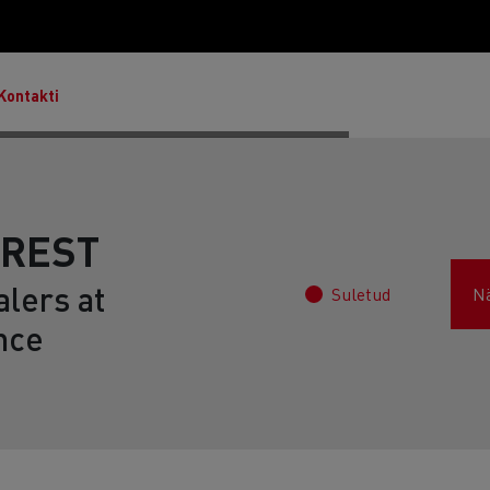
Kontakti
BREST
lers at
Suletud
N
Master & Master Red Edition
nce
T Robust
Lietoti transportlīdzekļi