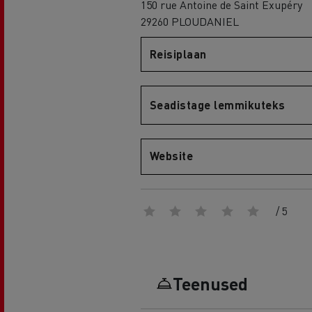
150 rue Antoine de Saint Exupéry
29260 PLOUDANIEL
Reisiplaan
Renault Trucks D
D WIDE
Seadistage lemmikuteks
Website
/ 5
Teenused