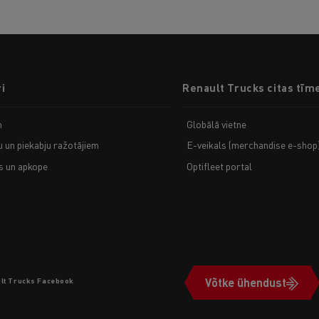
i
Renault Trucks citas tīm
m
Globālā vietne
u un piekabju ražotājiem
E-veikals (merchandise e-shop
 un apkope
Optifleet portal
Võtke ühendust