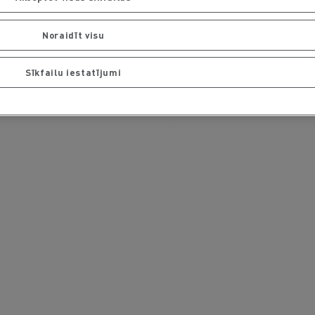
Noraidīt visu
Sīkfailu iestatījumi