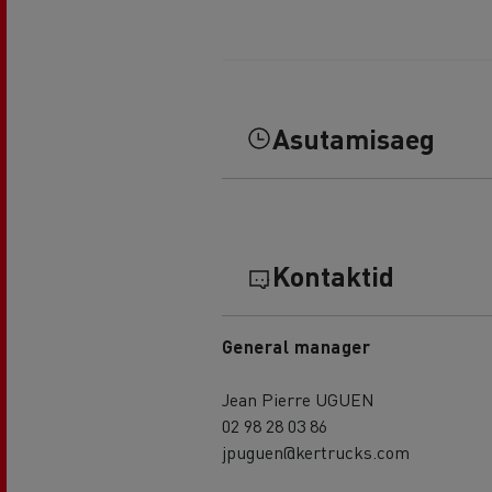
Asutamisaeg
Kontaktid
General manager
Jean Pierre UGUEN
02 98 28 03 86
jpuguen@kertrucks.com