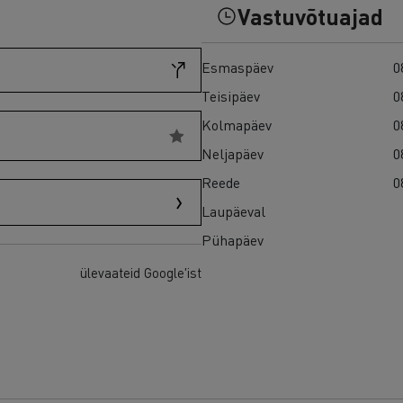
Vastuvõtuajad
Esmaspäev
0
Teisipäev
0
Kolmapäev
0
Neljapäev
0
Reede
0
Laupäeval
Pühapäev
ülevaateid Google'ist