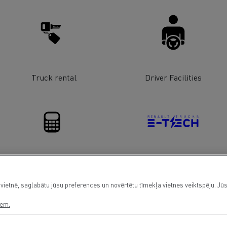
Truck rental
Driver Facilities
Financing
Electrical Vehicles
vietnē, saglabātu jūsu preferences un novērtētu tīmekļa vietnes veiktspēju. Jūs
iem.