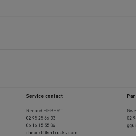
Service contact
Par
Renaud HEBERT
Gwe
02 98 28 66 33
02 9
06 16 15 55 86
ggu
rhebert@kertrucks.com