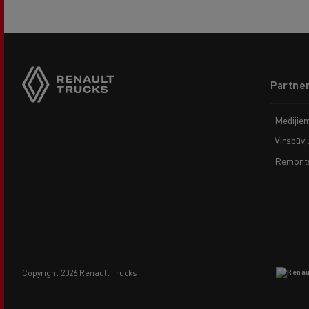
Footer
Partner
menu
Medijie
Virsbūvj
Remonts
copyright 2026 Renault Trucks