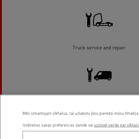
Truck service and repair
Light Commercial Vehicles
Service and Repair
Mēs izmantojam sīkfailus, lai uzlabotu jūsu pieredzi mūsu tīmekļa 
Izvēlieties savas preferences zemāk vai
uzziniet vairāk par sīkfail
Asukoht