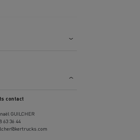
ts contact
naël GUILCHER
8 63 36 44
ilcher@kertrucks.com