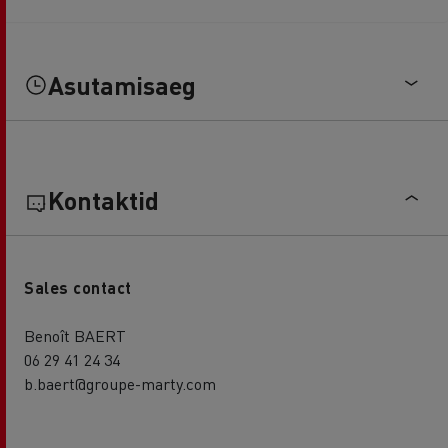
Asutamisaeg
Kontaktid
Sales contact
Benoît BAERT
06 29 41 24 34
b.baert@groupe-marty.com