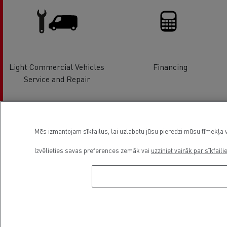
Light Commercial Vehicles
Financing
Service and Repair
Mēs izmantojam sīkfailus, lai uzlabotu jūsu pieredzi mūsu tīmekļa v
Izvēlieties savas preferences zemāk vai
uzziniet vairāk par sīkfaili
Light Commercial Vehicles
Distribution
Asukoht