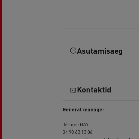
Asutamisaeg
Kontaktid
General manager
Jérome GAY
04 90 63 13 06