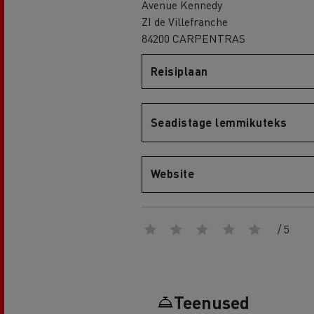
Avenue Kennedy
ZI de Villefranche
84200 CARPENTRAS
Reisiplaan
Renault Trucks D
D WIDE
Seadistage lemmikuteks
Website
/ 5
Teenused