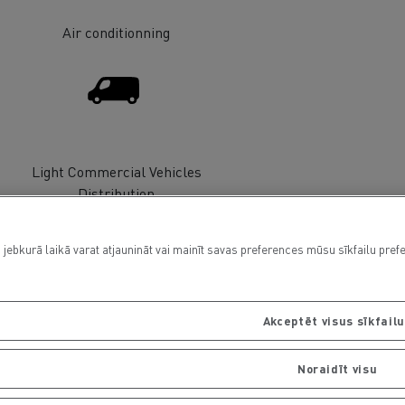
Air conditionning
Light Commercial Vehicles
Distribution
 jebkurā laikā varat atjaunināt vai mainīt savas preferences mūsu sīkfailu pref
Akceptēt visus sīkfail
Used Trucks by Renault Trucks
Noraidīt visu