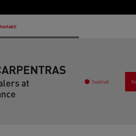
Kontakti
CARPENTRAS
lers at
Suletud
N
Master & Master Red Edition
ance
T Robust
Lietoti transportlīdzekļi