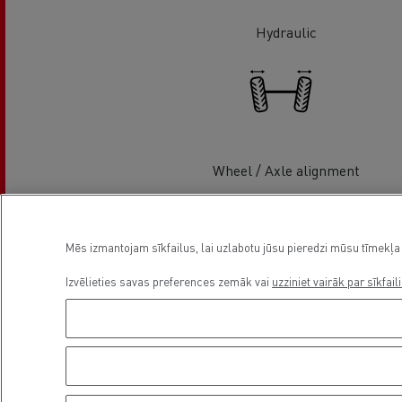
Hydraulic
Wheel / Axle alignment
Mēs izmantojam sīkfailus, lai uzlabotu jūsu pieredzi mūsu tīmekļa 
Izvēlieties savas preferences zemāk vai
uzziniet vairāk par sīkfail
Light Commercial Vehicles
Service and Repair