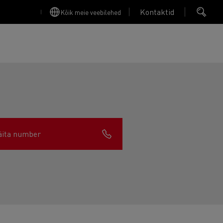
Kontaktid
Kõik meie veebilehed
äita number
Finansējums un apdrošināšana
Apkope
Garantija, Remonts & Rezerves daļas