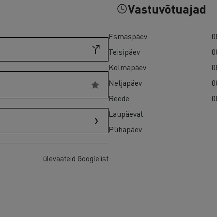
Vastuvõtuajad
Esmaspäev
0
Teisipäev
0
Kolmapäev
0
Neljapäev
0
Reede
0
Laupäeval
Pühapäev
ülevaateid Google'ist