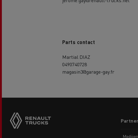
jerome.gay@renault-trucks.net
Parts contact
Martial DIAZ
0490740728
magasin3@garage-gay.fr
Footer
Partner
menu
Medijie