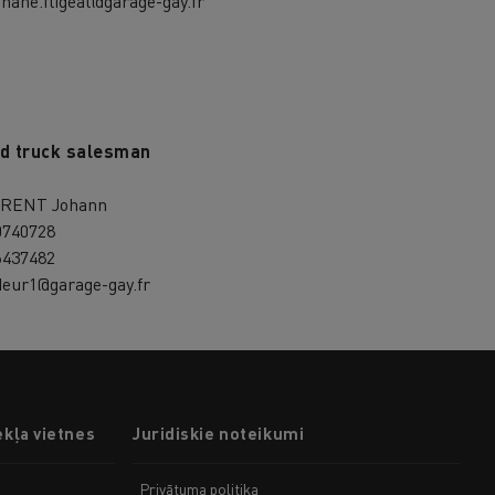
hane.fligeat@garage-gay.fr
d truck salesman
RENT Johann
0740728
6437482
deur1@garage-gay.fr
ekļa vietnes
Juridiskie noteikumi
Privātuma politika