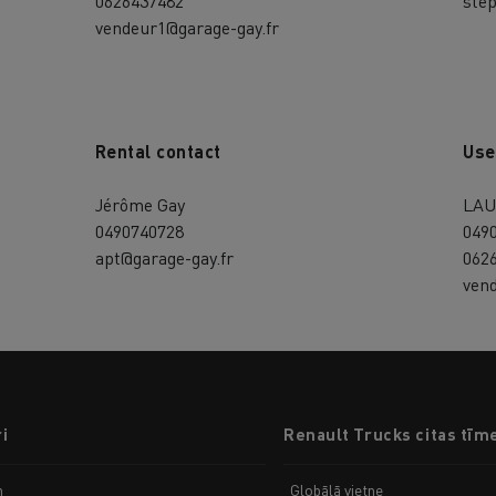
0626437482
step
vendeur1@garage-gay.fr
Rental contact
Use
Jérôme Gay
LAU
0490740728
049
apt@garage-gay.fr
062
ven
i
Renault Trucks citas tīm
m
Globālā vietne