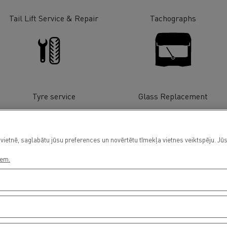
Tail Lift Service & Repair
Tachographs
Tyre service
Glass Replacement
vietnē, saglabātu jūsu preferences un novērtētu tīmekļa vietnes veiktspēju. Jūs
iem.
Financing
Electrical Vehicles