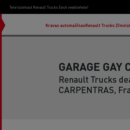
Tere tulemast Renault Trucks Eesti veebilehele!
Kravas automašīnas
Renault Trucks Zīmols
GARAGE GAY 
Renault Trucks dea
CARPENTRAS, Fr