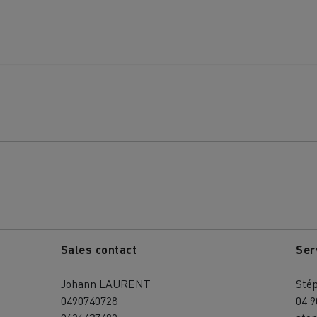
Sales contact
Ser
Johann LAURENT
Sté
0490740728
04 9