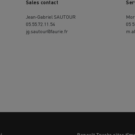
Sales contact
Ser
Jean-Gabriel SAUTOUR
Mor
05.55.72.11.54
05 5
jg.sautour@faurie.fr
m.al
i
Renault Trucks citas tīm