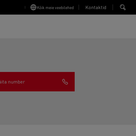
Kontaktid
Kõik meie veebilehed
äita number
Finansējums un apdrošināšana
Apkope
Garantija, Remonts & Rezerves daļas