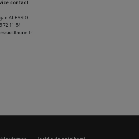
vice contact
gan ALESSIO
5 72 11 54
essio@faurie.fr
ekļa vietnes
Juridiskie noteikumi