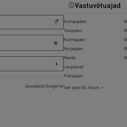
Vastuvõtuajad
Esmaspäev
0
Teisipäev
0
Kolmapäev
0
Neljapäev
0
Reede
0
Laupäeval
Pühapäev
ülevaateid Google'ist
See specific hours >