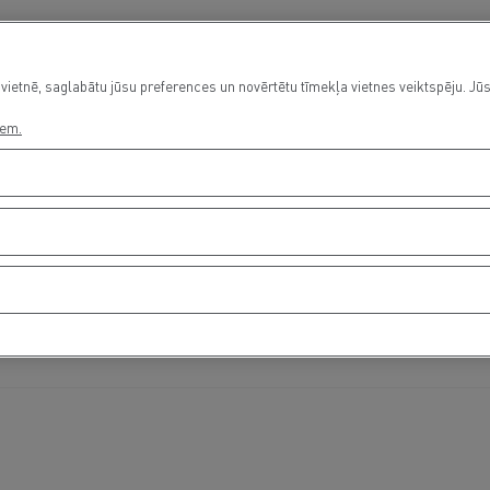
vietnē, saglabātu jūsu preferences un novērtētu tīmekļa vietnes veiktspēju. Jūs
iem.