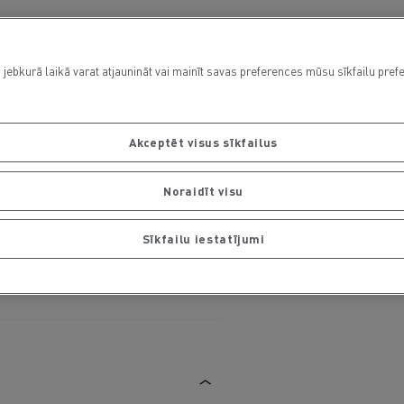
 jebkurā laikā varat atjaunināt vai mainīt savas preferences mūsu sīkfailu pref
Akceptēt visus sīkfailus
Noraidīt visu
Sīkfailu iestatījumi