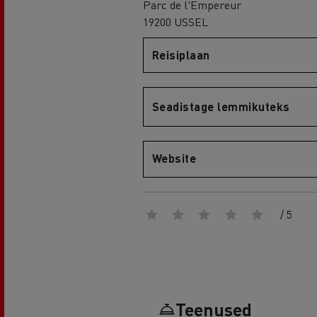
Parc de l'Empereur
19200 USSEL
Reisiplaan
Renault Trucks D
D WIDE
Seadistage lemmikuteks
Website
/ 5
Teenused