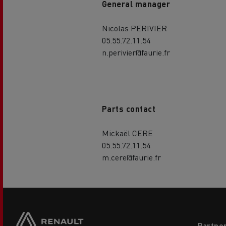
General manager
Nicolas PERIVIER
05.55.72.11.54
n.perivier@faurie.fr
Parts contact
Mickaël CERE
05.55.72.11.54
m.cere@faurie.fr
Footer
Partner