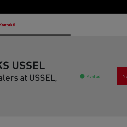
Kontakti
KS USSEL
alers at USSEL,
Avatud
N
Master & Master Red Edition
T Robust
Lietoti transportlīdzekļi