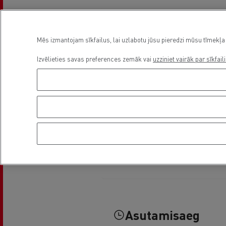
Mēs izmantojam sīkfailus, lai uzlabotu jūsu pieredzi mūsu tīmekļa 
Izvēlieties savas preferences zemāk vai
uzziniet vairāk par sīkfail
Asutamisaeg