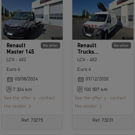
Renault
Renault
No offer
No offer
Master 145
Trucks
Master 145
LCV - 4X2
LCV - 4X2
Euro 6
Euro 6
05/08/2024
07/12/2020
7 324 km
100 507 km
See the offer
contact
See the offer
contact
the vendor
the vendor
Ref: 73275
Ref: 73231