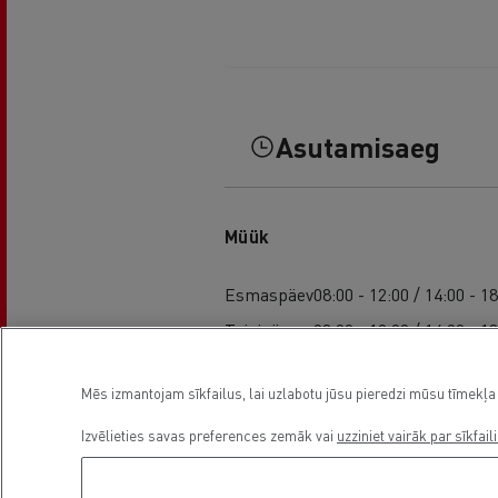
Asutamisaeg
Müük
Esmaspäev
08:00 - 12:00 / 14:00 - 1
Teisipäev
08:00 - 12:00 / 14:00 - 1
Kolmapäev
08:00 - 12:00 / 14:00 - 1
Mēs izmantojam sīkfailus, lai uzlabotu jūsu pieredzi mūsu tīmekļa 
Neljapäev
08:00 - 12:00 / 14:00 - 1
Reede
08:00 - 12:00 / 14:00 - 1
Izvēlieties savas preferences zemāk vai
uzziniet vairāk par sīkfail
Laupäeval
-