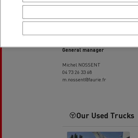
Pühapäev
-
Kontaktid
General manager
Michel NOSSENT
04 73 26 33 68
m.nossent@faurie.fr
Our Used Trucks