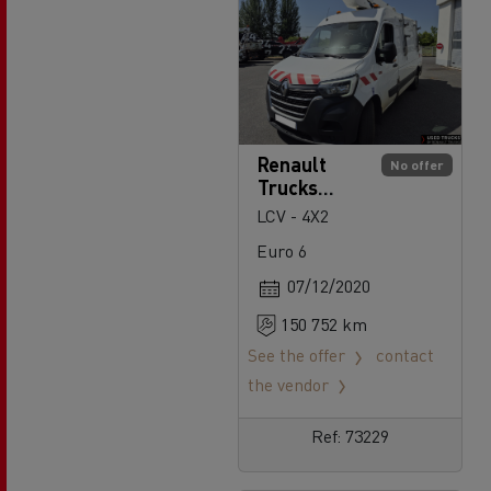
Renault
No offer
Trucks
Master
LCV - 4X2
Euro 6
07/12/2020
150 752 km
See the offer
contact
the vendor
Ref: 73229