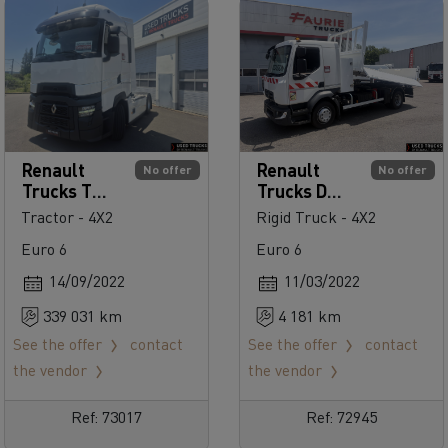
Renault
Renault
No offer
No offer
Trucks T
Trucks D
High 480
250
Tractor - 4X2
Rigid Truck - 4X2
Euro 6
Euro 6
14/09/2022
11/03/2022
339 031 km
4 181 km
See the offer
contact
See the offer
contact
the vendor
the vendor
Ref: 73017
Ref: 72945