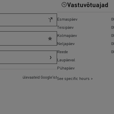
Vastuvõtuajad
Esmaspäev
0
Teisipäev
0
Kolmapäev
0
Neljapäev
0
Reede
0
Laupäeval
Pühapäev
ülevaateid Google'ist
See specific hours >