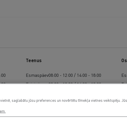
Teenus
Os
8:00
Esmaspäev
08:00 - 12:00 / 14:00 - 18:00
Es
8:00
Teisipäev
08:00 - 12:00 / 14:00 - 18:00
Te
8:00
Kolmapäev
08:00 - 12:00 / 14:00 - 18:00
Ko
vietnē, saglabātu jūsu preferences un novērtētu tīmekļa vietnes veiktspēju. Jūs
8:00
Neljapäev
08:00 - 12:00 / 14:00 - 18:00
Ne
8:00
Reede
08:00 - 12:00 / 14:00 - 18:00
Re
iem.
Laupäeval
08:00 / 12:00
La