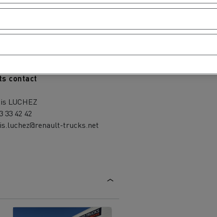
hapäev
-
ts contact
xis LUCHEZ
3 33 42 42
is.luchez@renault-trucks.net