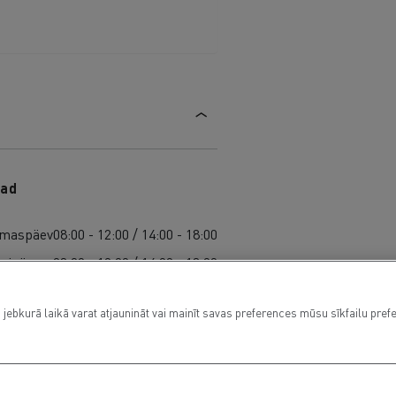
ad
maspäev
08:00 - 12:00 / 14:00 - 18:00
isipäev
08:00 - 12:00 / 14:00 - 18:00
lmapäev
08:00 - 12:00 / 14:00 - 18:00
 jebkurā laikā varat atjaunināt vai mainīt savas preferences mūsu sīkfailu pref
ljapäev
08:00 - 12:00 / 14:00 - 18:00
ede
08:00 - 12:00 / 14:00 - 18:00
upäeval
08:00 / 12:00