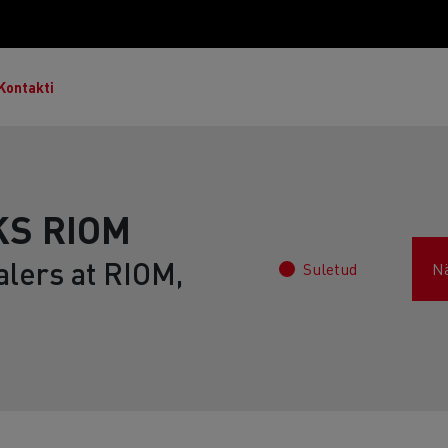
Kontakti
KS RIOM
alers at RIOM,
Suletud
N
Master & Master Red Edition
T Robust
Lietoti transportlīdzekļi