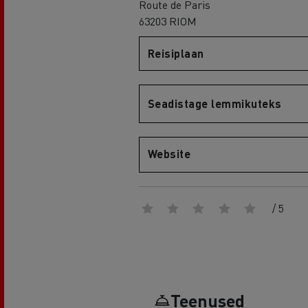
Route de Paris
63203 RIOM
Reisiplaan
Renault Trucks D
D WIDE
Seadistage lemmikuteks
Website
/ 5
Teenused