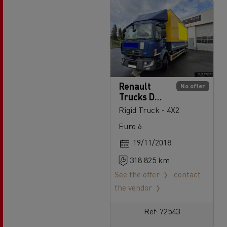
Renault
No offer
Trucks D
240
Rigid Truck - 4X2
Euro 6
19/11/2018
318 825 km
See the offer
contact
the vendor
Ref: 72543