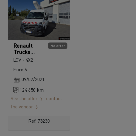
Renault
No offer
Trucks
Master
LCV - 4X2
Euro 6
09/02/2021
124 650 km
See the offer
contact
the vendor
Ref: 73230