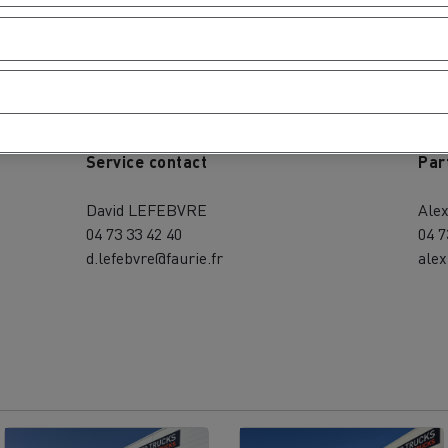
Pühapäev
-
Pü
Service contact
Par
David LEFEBVRE
Ale
04 73 33 42 40
04 7
d.lefebvre@faurie.fr
alex