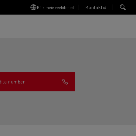
Kontaktid
Kõik meie veebilehed
äita number
Finansējums un apdrošināšana
Apkope
Garantija, Remonts & Rezerves daļas