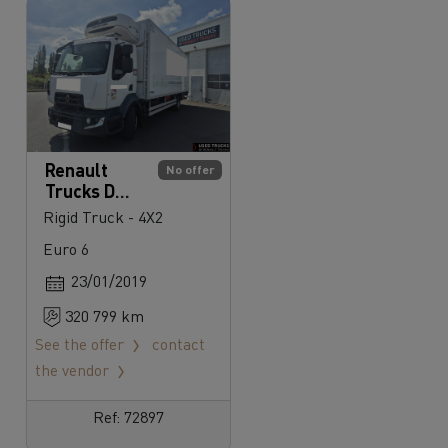
Renault
No offer
Trucks D
240
Rigid Truck - 4X2
Euro 6
23/01/2019
320 799 km
See the offer
contact
the vendor
Ref: 72897