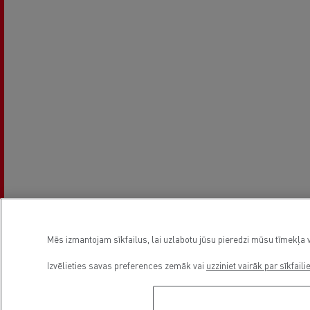
Mēs izmantojam sīkfailus, lai uzlabotu jūsu pieredzi mūsu tīmekļa v
Izvēlieties savas preferences zemāk vai
uzziniet vairāk par sīkfaili
Asutamisaeg