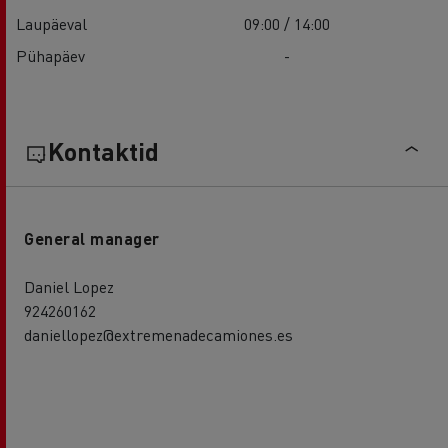
Laupäeval
09:00 / 14:00
Pühapäev
-
Kontaktid
General manager
Daniel Lopez
924260162
daniellopez@extremenadecamiones.es