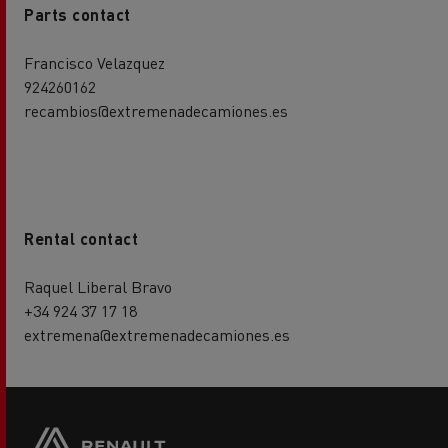
Parts contact
Francisco Velazquez
924260162
recambios@extremenadecamiones.es
Rental contact
Raquel Liberal Bravo
+34 924 37 17 18
extremena@extremenadecamiones.es