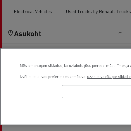
Electrical Vehicles
Used Trucks by Renault Trucks
Asukoht
Mēs izmantojam sīkfailus, lai uzlabotu jūsu pieredzi mūsu tīmekļa v
Izvēlieties savas preferences zemāk vai
uzziniet vairāk par sīkfaili