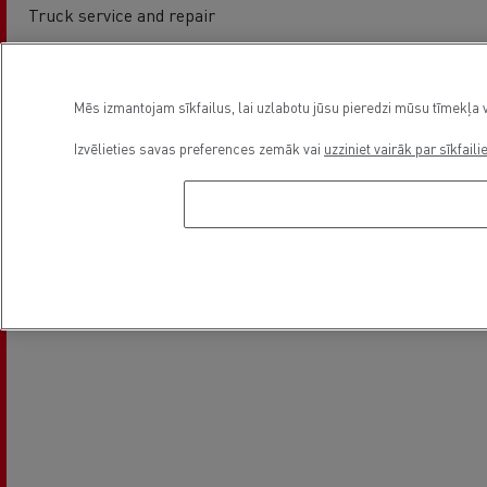
Truck service and repair
Asukoht
Mēs izmantojam sīkfailus, lai uzlabotu jūsu pieredzi mūsu tīmekļa v
Izvēlieties savas preferences zemāk vai
uzziniet vairāk par sīkfaili