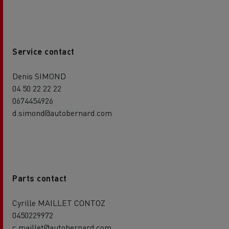
Service contact
Denis SIMOND
04 50 22 22 22
0674454926
d.simond@autobernard.com
Parts contact
Cyrille MAILLET CONTOZ
0450229972
c.maillet@autobernard.com