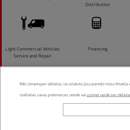
Distribution
Light Commercial Vehicles
Financing
Service and Repair
Mēs izmantojam sīkfailus, lai uzlabotu jūsu pieredzi mūsu tīmekļa v
Izvēlieties savas preferences zemāk vai
uzziniet vairāk par sīkfaili
Electrical Vehicles
Used Trucks by Renault Trucks
Asukoht