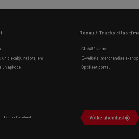
i
Renault Trucks citas tīm
m
Globālā vietne
u un piekabju ražotājiem
E-veikals (merchandise e-shop
 un apkope
Optifleet portal
Võtke ühendust