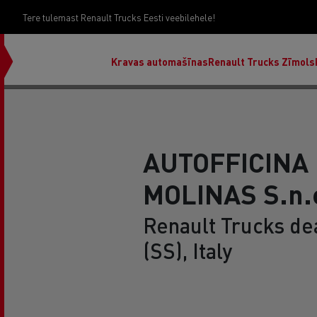
Tere tulemast Renault Trucks Eesti veebilehele!
Kravas automašīnas
Renault Trucks Zīmols
AUTOFFICINA 
MOLINAS S.n.
Renault Trucks de
(SS), Italy