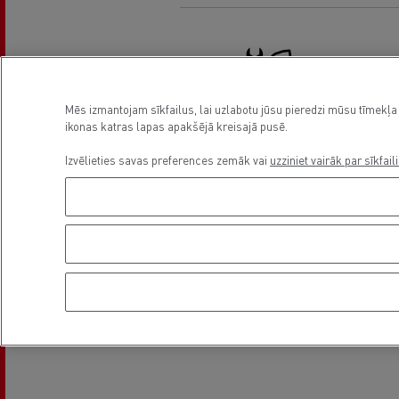
Mēs izmantojam sīkfailus, lai uzlabotu jūsu pieredzi mūsu tīmekļa 
ikonas katras lapas apakšējā kreisajā pusē.
Truck service and repair
Izvēlieties savas preferences zemāk vai
uzziniet vairāk par sīkfail
Asukoht