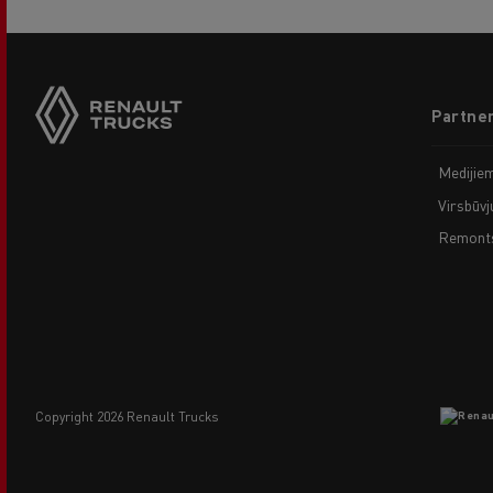
Footer
Partner
menu
Medijie
Virsbūvj
Remonts
copyright 2026 Renault Trucks