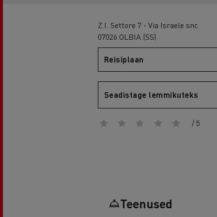
Z.I. Settore 7 - Via Israele snc
07026 OLBIA (SS)
Renault Trucks D
Reisiplaan
D WIDE
Seadistage lemmikuteks
/ 5
Teenused