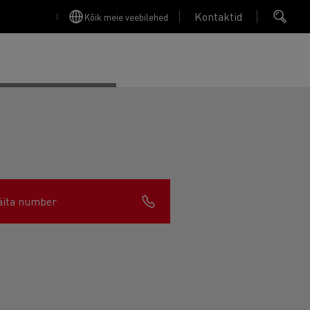
Kontaktid
Kõik meie veebilehed
Finansējums un apdrošināšana
äita number
Apkope
Garantija, Remonts & Rezerves daļas