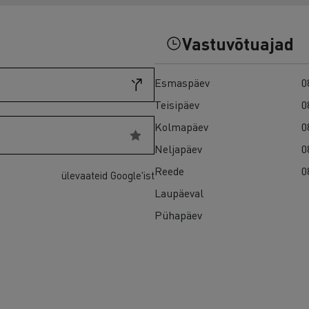
Vastuvõtuajad
Esmaspäev
0
Teisipäev
0
Kolmapäev
0
Neljapäev
0
Reede
0
ülevaateid Google'ist
Laupäeval
Pühapäev