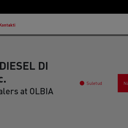
Kontakti
DIESEL DI
c.
Master & Master Red Edition
Suletud
N
alers at OLBIA
T Robust
Lietoti transportlīdzekļi