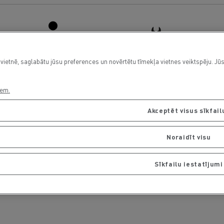
vietnē, saglabātu jūsu preferences un novērtētu tīmekļa vietnes veiktspēju. Jūs
Driver Facilities
Light Commercial Vehicles
iem.
Service and Repair
Akceptēt visus sīkfail
Noraidīt visu
Sīkfailu iestatījumi