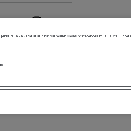
 jebkurā laikā varat atjaunināt vai mainīt savas preferences mūsu sīkfailu pref
Financing
us