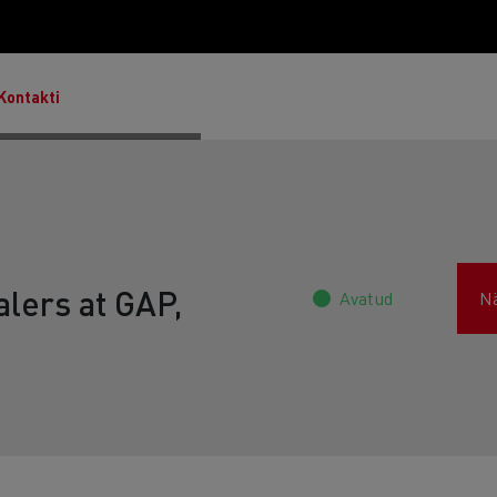
Kontakti
lers at GAP,
Avatud
N
Master & Master Red Edition
T Robust
Lietoti transportlīdzekļi