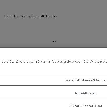
Used Trucks by Renault Trucks
 jebkurā laikā varat atjaunināt vai mainīt savas preferences mūsu sīkfailu pref
Akceptēt visus sīkfailus
Noraidīt visu
Sīkfailu iestatījumi