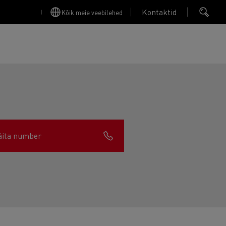
Kontaktid
Kõik meie veebilehed
äita number
Finansējums un apdrošināšana
Apkope
Garantija, Remonts & Rezerves daļas