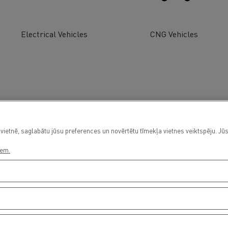
Electrical Vehicles
CNG Vehicles
vietnē, saglabātu jūsu preferences un novērtētu tīmekļa vietnes veiktspēju. Jūs
iem.