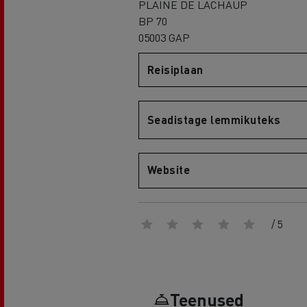
PLAINE DE LACHAUP
BP 70
05003 GAP
Reisiplaan
Renault Trucks D
D WIDE
Seadistage lemmikuteks
Website
/ 5
Teenused