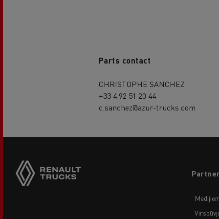
Parts contact
CHRISTOPHE SANCHEZ
+33 4 92 51 20 44
c.sanchez@azur-trucks.com
Footer
Partner
menu
Medijie
Virsbūvj