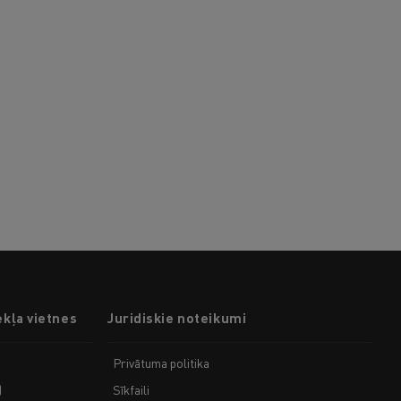
ekļa vietnes
Juridiskie noteikumi
Privātuma politika
)
Sīkfaili