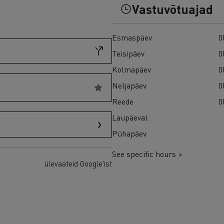
Vastuvõtuajad
Esmaspäev
0
Teisipäev
0
Kolmapäev
0
Neljapäev
0
Reede
0
Laupäeval
Pühapäev
See specific hours >
ülevaateid Google'ist