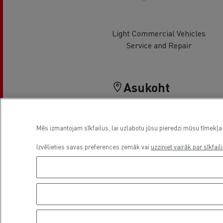
Light Commercial Vehicles
Service and Repair
Asukoht
Mēs izmantojam sīkfailus, lai uzlabotu jūsu pieredzi mūsu tīmekļa 
Izvēlieties savas preferences zemāk vai
uzziniet vairāk par sīkfail