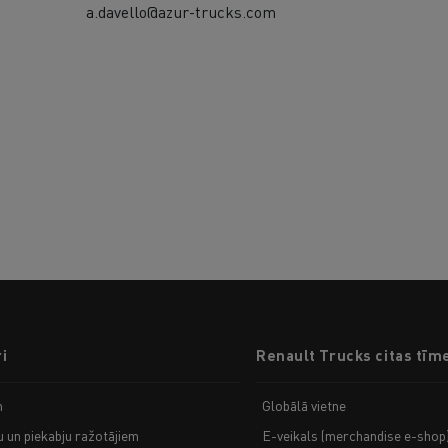
a.davello@azur-trucks.com
i
Renault Trucks citas tīm
m
Globālā vietne
u un piekabju ražotājiem
E-veikals (merchandise e-shop